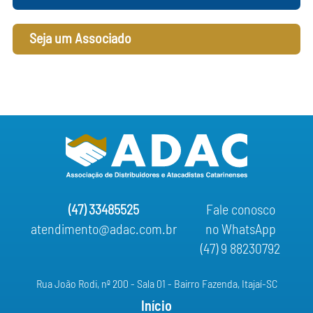
Seja um Associado
(47) 33485525
Fale conosco
atendimento@adac.com.br
no WhatsApp
(47) 9 88230792
Rua João Rodi, nº 200 - Sala 01 - Bairro Fazenda, Itajaí-SC
Início