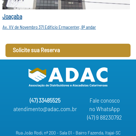
Joaçaba
Av. XV de Novembro 371 Edifício Ermacenter, 8º andar
Solicite sua Reserva
(47) 33485525
Fale conosco
atendimento@adac.com.br
no WhatsApp
(47) 9 88230792
Rua João Rodi, nº 200 - Sala 01 - Bairro Fazenda, Itajaí-SC